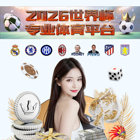
注册入口
米兰体育官方网站
——