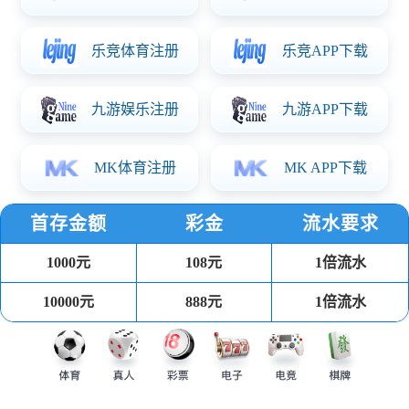
平台稳定流畅
借助全球多节点部署与智能调度机制，米兰
体育官方网站 实现高并发条件下依然保持流
畅体验。热门赛事期间依旧顺畅无阻，保障
您不错过任何精彩瞬间。
多元活动回馈
平台定期推出签到抽奖、赛事参与奖励、节
日礼包等多样化用户激励，提升参与感与平
台活跃度，打造更有温度的服务体系。
全年无休客服