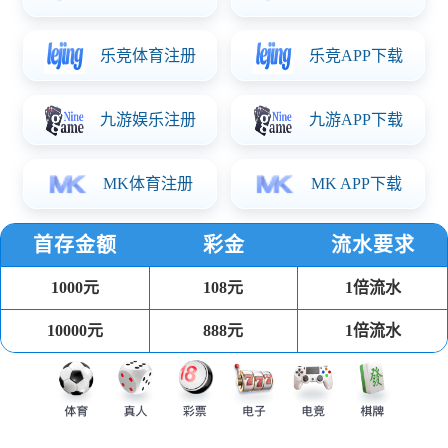
塞维利亚vs贝蒂斯：欧联之王与黑马之
争，两队替补深度谁更厚实
塞维利亚与皇家贝蒂斯的同城德比，历来是西甲最具
火药味的对决之一。本赛季，两队不仅在积分榜上紧
咬不放，更因“欧联之王”与“黑马”的身份标签，让这场
较量增添了战术层面的深层博弈。在漫长的赛季中，
替补深度的厚实程度，往往决定了球队在关键战役中
的容错率与后劲。本文将从阵容轮换、关键替补球员
对比以及战术适应性三个维度，剖析两队板凳席的成
色。